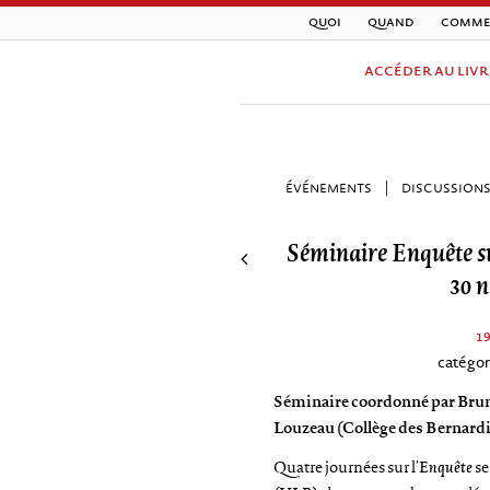
quoi
quand
comme
accéder au livr
événements
|
discussion
Séminaire Enquête su
30 n
1
catégor
Séminaire coordonné par Brun
Louzeau (Collège des Bernardi
Quatre journées sur l’
Enquête
se