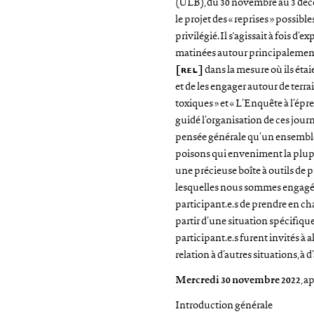
(ULB), du 30 novembre au 3 déce
le projet des « reprises » possibles
privilégié. Il s'agissait à fois d’
matinées autour principalemen
[
rel
]
dans la mesure où ils étai
et de les engager autour de terrai
toxiques » et « L’Enquête à l’épre
guidé l’organisation de ces journ
pensée générale qu’un ensemble
poisons qui enveniment la plup
une précieuse boîte à outils de 
lesquelles nous sommes engagé.e
participant.e.s de prendre en char
partir d’une situation spécifique
participant.e.s furent invités à 
relation à d’autres situations, à 
Mercredi 30 novembre 2022
, a
Introduction générale